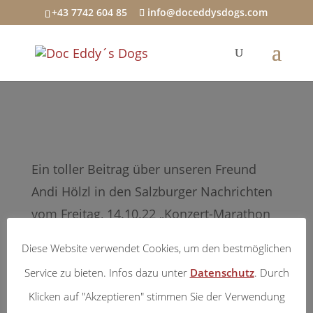
+43 7742 604 85
info@doceddysdogs.com
Ein toller Beitrag über unseren Freund
Andi Hölzl in den Salzburger Nachrichten
vom Freitag, 14.10.22 „Konzert-Marathon
mit 53 Musikern erinnert an früh
Diese Website verwendet Cookies, um den bestmöglichen
verstorbenen Schlagzeuger“.
Service zu bieten. Infos dazu unter
Datenschutz
. Durch
Klicken auf "Akzeptieren" stimmen Sie der Verwendung