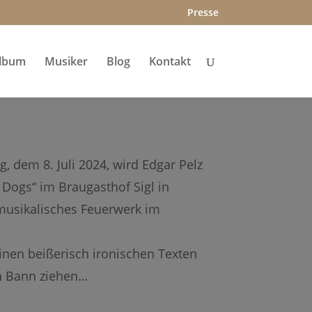
Presse
lbum
Musiker
Blog
Kontakt
dem 8. Juli 2024, wird Edgar Pelz
 Dogs“ im Braugasthof Sigl in
usikalisches Feuerwerk im
nen beißerisch ironischen Texten
n Bann ziehen…