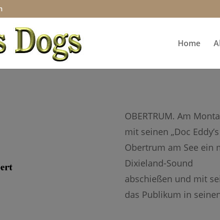
m
Home
A
OBERTRUM. Am Montag, 
mit seinen „Doc Eddy’s
Obertrum am See ein m
Dixieland-Sound
abschießen und mit sei
das Publikum in seine