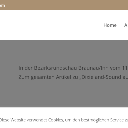
com
Home
A
In der Bezirksrundschau Braunau/Inn vom 11.
Zum gesamten Artikel zu „Dixieland-Sound auf 
Diese Website verwendet Cookies, um den bestmöglichen Service z