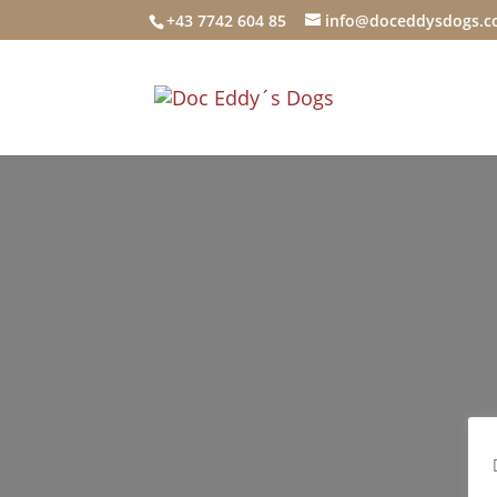
+43 7742 604 85
info@doceddysdogs.