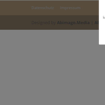
Datenschutz
Impressum
k
Designed by
Abimago.Media
|
Abim