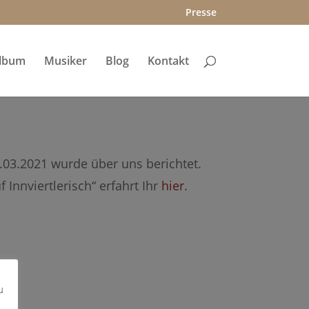
Presse
lbum
Musiker
Blog
Kontakt
03.2021 wurde über uns berichtet.
Innviertlerisch“ erfahrt Ihr
hier
.
u