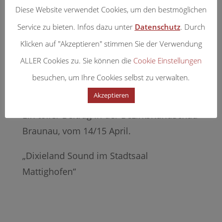
Diese Website verwendet Cookies, um den bestmöglichen
Service zu bieten. Infos dazu unter
Datenschutz
. Durch
Klicken auf "Akzeptieren" stimmen Sie der Verwendung
ALLER Cookies zu. Sie können die
Cookie Einstellungen
besuchen, um Ihre Cookies selbst zu verwalten.
Akzeptieren
Ein toller Beitrag in der BezirksRundSchau
Braunau, vom 14/15 April.
„Dixieland Sound im Stadtsaal
Mattighofen“