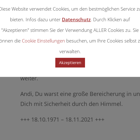
allein, weiß warum.
Diese Website verwendet Cookies, um den bestmöglichen Service z
Lieber Andi!
bieten. Infos dazu unter
Datenschutz
. Durch Klicken auf
"Akzeptieren" stimmen Sie der Verwendung ALLER Cookies zu. Sie
Danke, dass es Dich gegeben hat! Danke für 
önnen die
Cookie Einstellungen
besuchen, um Ihre Cookies selbst 
Schlagzeugspiel! Danke für Deine Freundschaf
verwalten.
Familiär bist Du bei uns ein und aus gega
Akzeptieren
wirst Du unsere Herzen nie verlassen. Die Mu
weiter.
Andi, Du warst eine große Bereicherung in u
Dich mit Sicherheit durch den Himmel.
+++ 18.10.1971 – 18.11.2021 +++