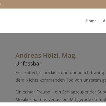
m
Home
A
Andreas Hölzl, Mag.
Unfassbar!
Erschüttert, schockiert und unendlich traurig
dem Nichts kommenden Tod von unserem gel
Ein echter Freund – ein Schlagzeuger der Super
Musiker hat uns verlassen. Mit gerade einmal