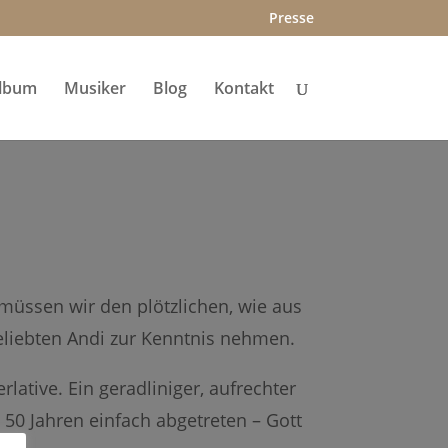
Presse
lbum
Musiker
Blog
Kontakt
 müssen wir den plötzlichen, wie aus
iebten Andi zur Kenntnis nehmen.
lative. Ein geradliniger, aufrechter
 50 Jahren einfach abgetreten – Gott